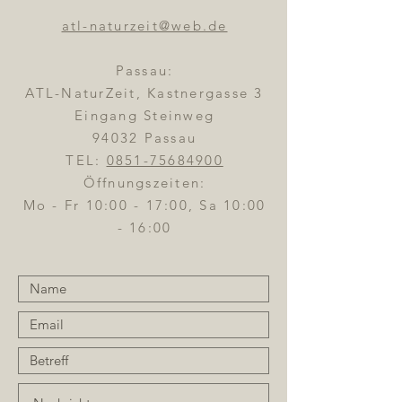
atl-naturzeit@web.de
Passau:
ATL-NaturZeit, Kastnergasse 3
Eingang Steinweg
94032 Passau
TEL:
0851-75684900
Öffnungszeiten:
Mo - Fr 10:00 - 17:00, Sa 10:00
- 16:00