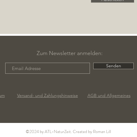
Zum Newsletter anmelden:
Senden
um
Versand- und Zahlungshinweise
AGB und Allgemeines
©2024 by ATL-NaturZeit. Created by Roman Lill