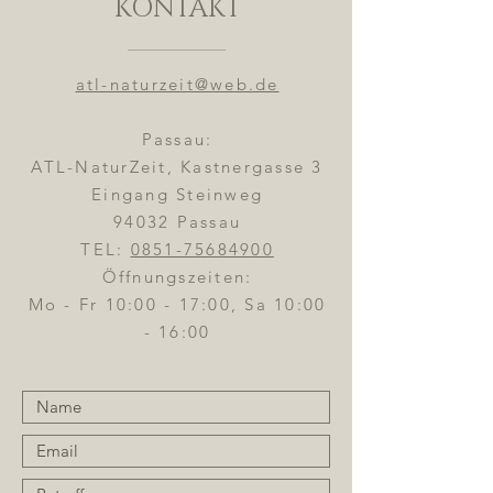
KONTAKT
atl-naturzeit@web.de
Passau:
ATL-NaturZeit, Kastnergasse 3
Eingang Steinweg
94032 Passau
TEL:
0851-75684900
Öffnungszeiten:
Mo - Fr 10:00 - 17:00, Sa 10:00
- 16:00