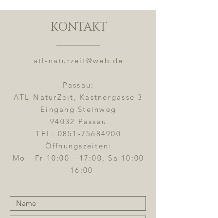
KONTAKT
atl-naturzeit@web.de
Passau:
ATL-NaturZeit, Kastnergasse 3
Eingang Steinweg
94032 Passau
TEL:
0851-75684900
Öffnungszeiten:
Mo - Fr 10:00 - 17:00, Sa 10:00
- 16:00