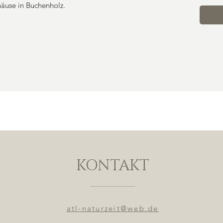
äuse in Buchenholz.
KONTAKT
atl-naturzeit@web.de