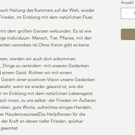
Anzahl
 nach Heilung des Kummers auf der Welt, wieder
rieden, im Einklang mit dem natürlichen Fluss
mit dem großen Ganzen verbunden. Es ist wie
ige Individuum -Mensch, Tier, Pflanze, mit den
ten verwoben ist.Ohne Vision gibt es keine
r
önnen, werden wir auch dort ankommen.
, Dinge zu verändern -mit unseren Gedanken
 einem Geist. Richten wir mit einem
n Geistin einer positiven Vision unsere Gedanken
ssieht, wenn sie wieder gesund ist, wie die
r im Einklang mit dem natürlichen Lebensgeist
nach innen, zu uns selbst -der Frieden im Äußeren
anken, gute Worte, aufrechtes einiges Handeln.
der Haudenosaunee]Die Heilpflanzen für die
der Kraft an denen tiefer Frieden, spürbar
geerntet.