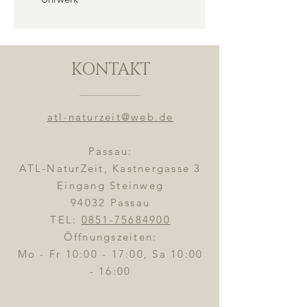
KONTAKT
atl-naturzeit@web.de
Passau:
ATL-NaturZeit, Kastnergasse 3
Eingang Steinweg
94032 Passau
TEL:
0851-75684900
Öffnungszeiten:
Mo - Fr 10:00 - 17:00, Sa 10:00
- 16:00