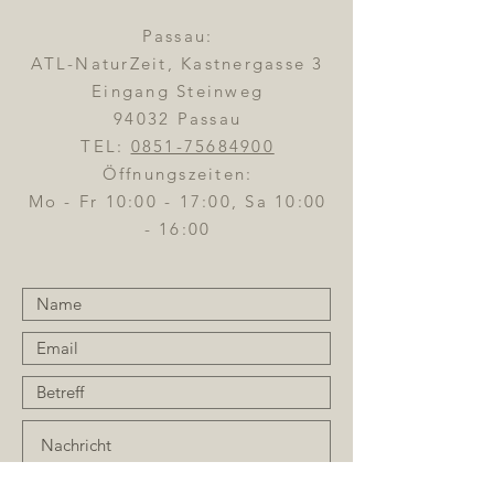
Passau:
ATL-NaturZeit, Kastnergasse 3
Eingang Steinweg
94032 Passau
TEL:
0851-75684900
Öffnungszeiten:
Mo - Fr 10:00 - 17:00, Sa 10:00
- 16:00