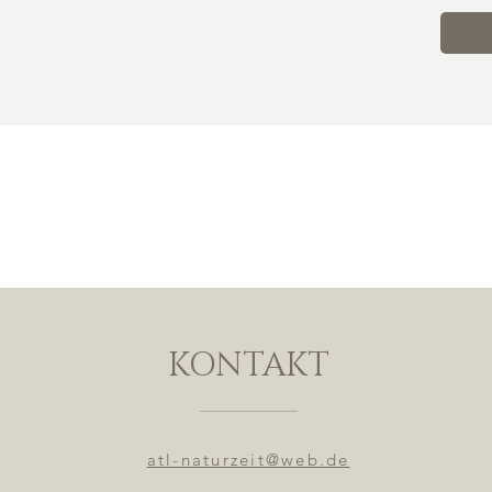
KONTAKT
atl-naturzeit@web.de