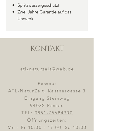
Spritzwassergeschützt
Zwei Jahre Garantie auf das
Uhrwerk
KONTAKT
atl-naturzeit@web.de
Passau:
ATL-NaturZeit, Kastnergasse 3
Eingang Steinweg
94032 Passau
TEL:
0851-75684900
Öffnungszeiten:
Mo - Fr 10:00 - 17:00, Sa 10:00