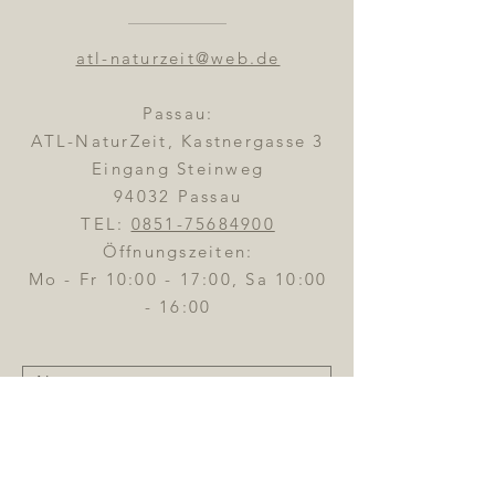
atl-naturzeit@web.de
Passau:
ATL-NaturZeit, Kastnergasse 3
Eingang Steinweg
94032 Passau
TEL:
0851-75684900
Öffnungszeiten:
Mo - Fr 10:00 - 17:00, Sa 10:00
- 16:00