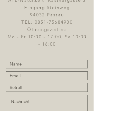
ATL-NaturZeit, Kastnergasse 3
Eingang Steinweg
94032 Passau
TEL:
0851-75684900
Öffnungszeiten:
Mo - Fr 10:00 - 17:00, Sa 10:00
- 16:00