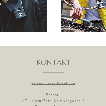
KONTAKT
atl-naturzeit@web.de
Passau:
ATL-NaturZeit, Kastnergasse 3