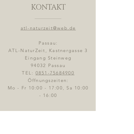
KONTAKT
atl-naturzeit@web.de
Passau:
ATL-NaturZeit, Kastnergasse 3
Eingang Steinweg
94032 Passau
TEL:
0851-75684900
Öffnungszeiten:
Mo - Fr 10:00 - 17:00, Sa 10:00
- 16:00